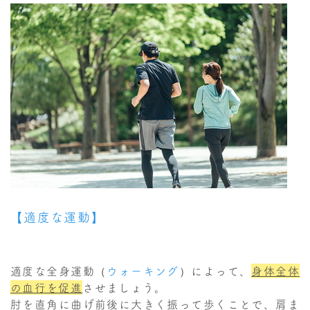
【適度な運動】
適度な全身運動（
ウォーキング
）によって、
身体全体
の
血行を促進
させましょう。
肘を直角に曲げ前後に大きく振って歩くことで、肩ま