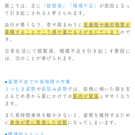
肩こりは、主に
「筋緊張」「循環不足」
が原因となっ
て引き起こされると考えられます。
血行が悪くなり、首や肩まわりに
老廃物や疲労物質が
蓄積する
ことでこり感や重だるさが生じてしまう
ので
す。
日常生活にて筋緊張、循環不足を引き起こす要因に
は、次のことが挙げられます。
●姿勢不良での長時間の作業
うつむき姿勢
や
前屈み姿勢
では、前側に傾いた頭を支
えるため首から肩にかけての
筋肉が緊張
しやすくなり
ます。
また長時間身体を動かさないと、姿勢を維持するため
に
身体が常に緊張した状態
になってしまいます。
●精神的ストレス