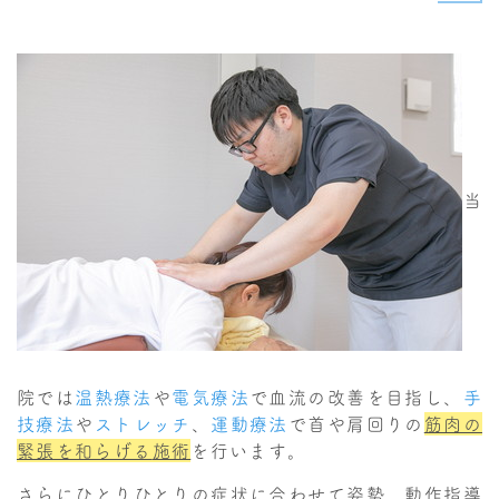
当
院では
温熱療法
や
電気療法
で血流の改善を目指し、
手
技療法
や
ストレッチ
、
運動療法
で首や肩回りの
筋肉の
緊張を和らげる
施術
を行います。
さらにひとりひとりの症状に合わせて姿勢、動作指導