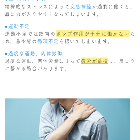
精神的なストレスによって
交感神経
が過剰に働くと、
肩に力が入りやすくなってしまいます。
●運動不足
運動不足では筋肉の
ポンプ作用が十分に働かない
た
め、首や肩の
循環不足
を招いてしまいます。
●過度な運動、肉体労働
過度な運動、肉体労働によって
疲労が蓄積
し、肩こり
に繋がる場合があります。